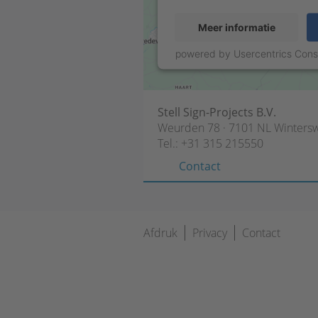
Meer informatie
powered by
Usercentrics Con
Stell Sign-Projects B.V.
Weurden 78 · 7101 NL Wintersw
Tel.:
+31 315 215550
Contact
Navigatie
Afdruk
Privacy
Contact
overslaan