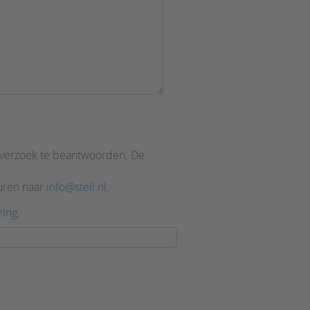
n verzoek te beantwoorden. De
turen naar
info@stell.nl
.
ring
.