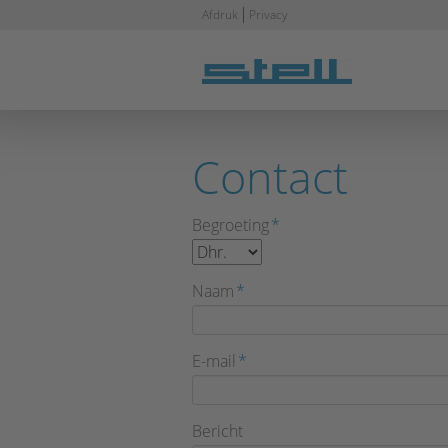
Navigatie
Afdruk
Privacy
overslaan
Contact
Verplicht
Begroeting
*
veld
Verplicht
Naam
*
veld
Verplicht
E-mail
*
veld
Bericht