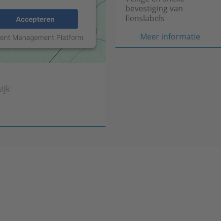
bevestiging van
flenslabels
Accepteren
Veil
Meer informatie
sent Management Platform
en
snell
beves
van
ijk
flens