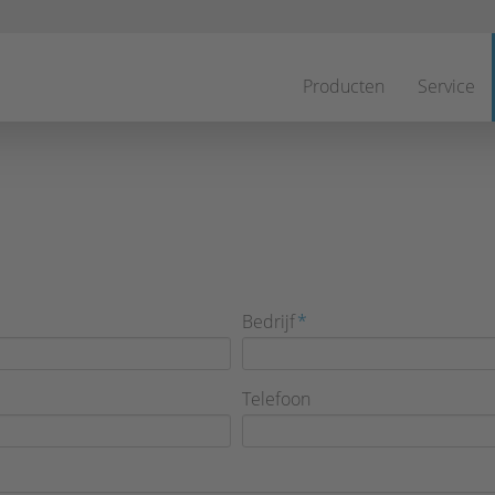
Navigatie
overslaan
Producten
Service
Verplicht
Bedrijf
*
veld
Telefoon