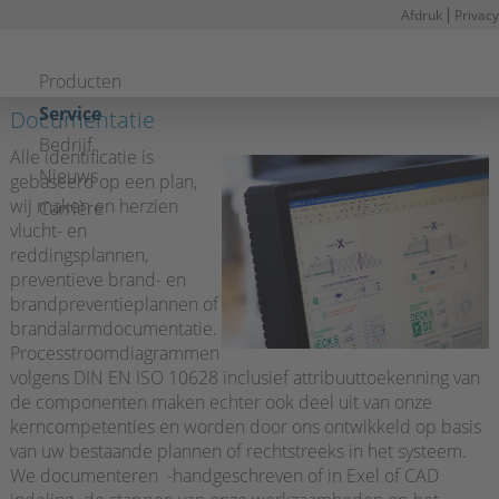
Afdruk
Privacy
Navigatie overslaan
Producten
Service
Documentatie
Bedrijf
Alle identificatie is
Nieuws
gebaseerd op een plan,
wij maken en herzien
Carrière
vlucht- en
reddingsplannen,
preventieve brand- en
brandpreventieplannen of
brandalarmdocumentatie.
Processtroomdiagrammen
volgens DIN EN ISO 10628 inclusief attribuuttoekenning van
de componenten maken echter ook deel uit van onze
kerncompetenties en worden door ons ontwikkeld op basis
van uw bestaande plannen of rechtstreeks in het systeem.
We documenteren -handgeschreven of in Exel of CAD