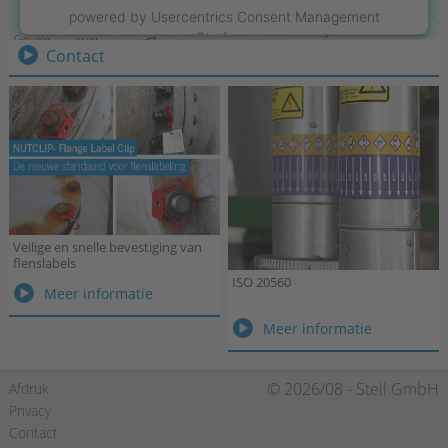
Weurden 78 · 7101 NL Winterswijk
powered by
Usercentrics Consent Management
Tel.:
+31 315 215550
Platform
Contact
Veilige en snelle bevestiging van
flenslabels
ISO 20560
Veilige
Meer informatie
en
ISO
Meer informatie
snelle
20560
bevestiging
van
Navigatie
© 2026/08 - Stell GmbH
Afdruk
flenslabels
overslaan
Privacy
Contact