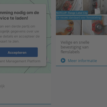
mming nodig om de
ice te laden!
an een derde partij om
 mogelijk gegevens over uw
de details en accepteer de
aart te zien.
Veilige en snelle
bevestiging van
flenslabels
Accepteren
Veil
Meer informatie
sent Management Platform
en
snell
beves
van
ijk
flens