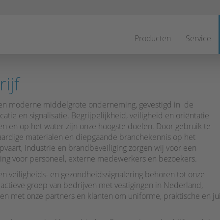
Navigatie
overslaan
Producten
Service
ijf
 een moderne middelgrote onderneming, gevestigd in de
atie en signalisatie. Begrijpelijkheid, veiligheid en oriëntatie
wen en op het water zijn onze hoogste doelen. Door gebruik te
aardige materialen en diepgaande branchekennis op het
vaart, industrie en brandbeveiliging zorgen wij voor een
ving voor personeel, externe medewerkers en bezoekers.
s en veiligheids- en gezondheidssignalering behoren tot onze
actieve groep van bedrijven met vestigingen in Nederland,
en met onze partners en klanten om uniforme, praktische en ju