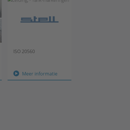
ISO 20560
ige
ISO
Meer informatie
20560
e
tiging
labels