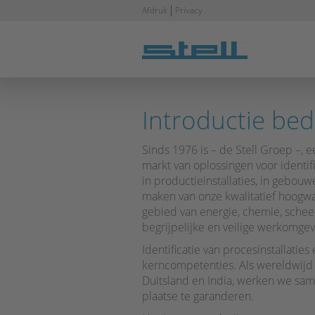
Navigatie
Afdruk
Privacy
overslaan
Introductie bedr
Sinds 1976 is – de Stell Groep –,
markt van oplossingen voor identific
in productieinstallaties, in gebou
maken van onze kwalitatief hoogw
gebied van energie, chemie, scheep
begrijpelijke en veilige werkomge
Identificatie van procesinstallatie
kerncompetenties. Als wereldwijd 
Duitsland en India, werken we sam
plaatse te garanderen.