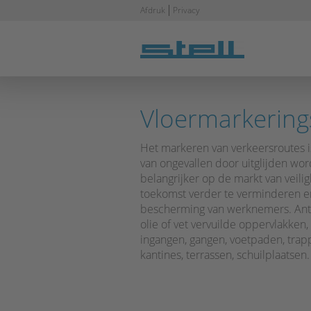
Navigatie
Afdruk
Privacy
overslaan
Vloermarkerings
Het markeren van verkeersroutes i
van ongevallen door uitglijden wo
belangrijker op de markt van veil
toekomst verder te verminderen en
bescherming van werknemers. Anti
olie of vet vervuilde oppervlakken
ingangen, gangen, voetpaden, trapp
kantines, terrassen, schuilplaatsen.