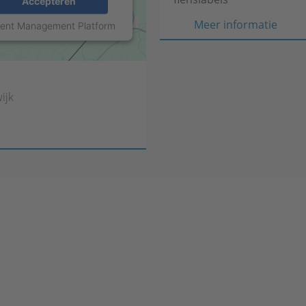
Accepteren
Veil
Meer informatie
sent Management Platform
en
snell
beves
van
ijk
flens