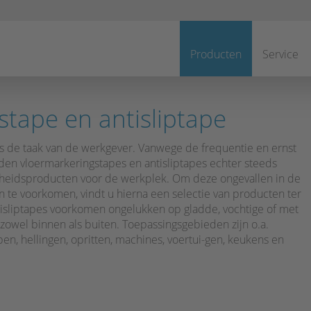
Navigatie
overslaan
Producten
Service
tape en antisliptape
s de taak van de werkgever. Vanwege de frequentie en ernst
rden vloermarkeringstapes en antisliptapes echter steeds
igheidsproducten voor de werkplek. Om deze ongevallen in de
 te voorkomen, vindt u hierna een selectie van producten ter
sliptapes voorkomen ongelukken op gladde, vochtige of met
, zowel binnen als buiten. Toepassingsgebieden zijn o.a.
en, hellingen, opritten, machines, voertui-gen, keukens en