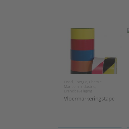
Food, Energie, Chemie,
Maritiem, Industrie,
Brandbeveiliging
Vloermarkeringstape