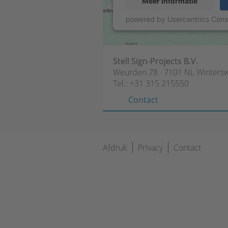
Meer informatie
powered by
Usercentrics Con
Stell Sign-Projects B.V.
Weurden 78 · 7101 NL Wintersw
Tel.:
+31 315 215550
Contact
Navigatie
Afdruk
Privacy
Contact
overslaan