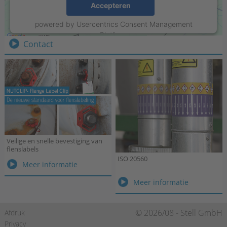
Stell Sign-Projects B.V.
Accepteren
Weurden 78 · 7101 NL Winterswijk
powered by
Usercentrics Consent Management
Tel.:
+31 315 215550
Platform
Contact
Veilige en snelle bevestiging van
flenslabels
ISO 20560
Veilige
Meer informatie
en
ISO
Meer informatie
snelle
20560
bevestiging
van
Navigatie
© 2026/08 - Stell GmbH
Afdruk
flenslabels
overslaan
Privacy