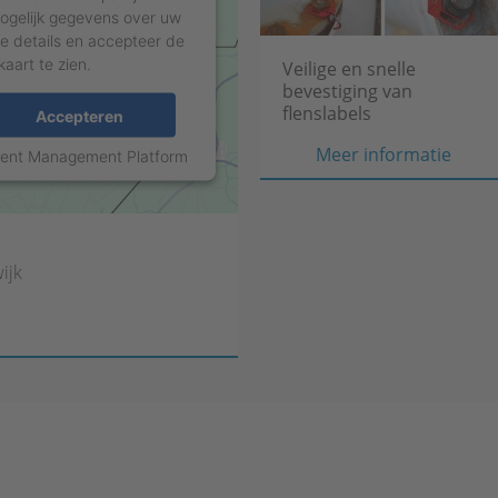
 mogelijk gegevens over uw
de details en accepteer de
aart te zien.
Veilige en snelle
bevestiging van
flenslabels
Accepteren
Veil
Meer informatie
sent Management Platform
en
snell
beves
van
ijk
flens