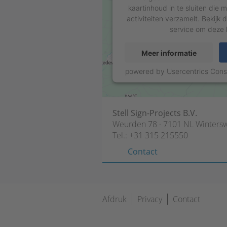
kaartinhoud in te sluiten die
activiteiten verzamelt. Bekijk 
service om deze k
Meer informatie
powered by
Usercentrics Con
Stell Sign-Projects B.V.
Weurden 78 · 7101 NL Wintersw
Tel.:
+31 315 215550
Contact
Navigatie
Afdruk
Privacy
Contact
overslaan