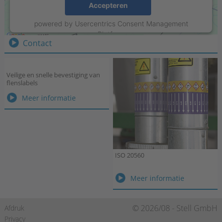
Stell Sign-Projects B.V.
Accepteren
Weurden 78 · 7101 NL Winterswijk
powered by
Usercentrics Consent Management
Tel.:
+31 315 215550
Platform
Contact
Veilige en snelle bevestiging van
flenslabels
Veilige
Meer informatie
en
snelle
bevestiging
van
flenslabels
ISO 20560
ISO
Meer informatie
20560
Navigatie
© 2026/08 - Stell GmbH
Afdruk
overslaan
Privacy