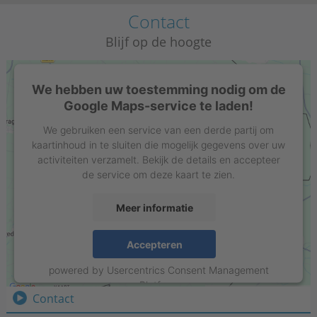
Contact
Blijf op de hoogte
We hebben uw toestemming nodig om de
Google Maps-service te laden!
We gebruiken een service van een derde partij om
kaartinhoud in te sluiten die mogelijk gegevens over uw
activiteiten verzamelt. Bekijk de details en accepteer
de service om deze kaart te zien.
Meer informatie
Stell Sign-Projects B.V.
Accepteren
Weurden 78 · 7101 NL Winterswijk
powered by
Usercentrics Consent Management
Tel.:
+31 315 215550
Platform
Contact