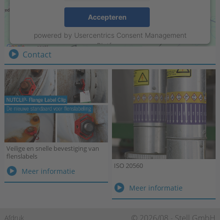
Stell Sign-Projects B.V.
Accepteren
Weurden 78 · 7101 NL Winterswijk
powered by
Usercentrics Consent Management
Tel.:
+31 315 215550
Platform
Contact
Veilige en snelle bevestiging van
flenslabels
ISO 20560
Veilige
Meer informatie
en
ISO
Meer informatie
snelle
20560
bevestiging
van
Navigatie
© 2026/08 - Stell GmbH
Afdruk