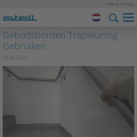
Afdruk
Privacy
N
o
Stell NL
Gebodsborden Trapleuning
Gebruiken
29.04.2024