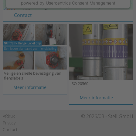
powered by
Usercentrics Consent Management
Tel.:
+31 315 215550
Platform
Contact
Veilige en snelle bevestiging van
flenslabels
ISO 20560
Veilige
Meer informatie
en
ISO
Meer informatie
snelle
20560
bevestiging
van
Navigatie
© 2026/08 - Stell GmbH
Afdruk
flenslabels
overslaan
Privacy
Contact